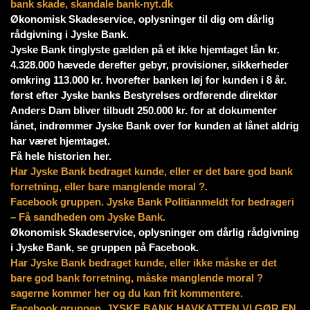
bank skade, skandale bank-nyt.dk
Økonomisk Skadeservice, oplysninger til dig om dårlig
rådgivning i Jyske Bank.
Jyske Bank tinglyste gælden på et ikke hjemtaget lån kr.
4.328.000 hævede derefter gebyr, provisioner, sikkerheder
omkring 113.000 kr. hvorefter banken løj for kunden i 8 år.
først efter Jyske banks Bestyrelses ordførende direktør
Anders Dam bliver tilbudt 250.000 kr. for at dokumenter
lånet, indrømmer Jyske Bank over for kunden at lånet aldrig
har været hjemtaget.
Få hele historien her.
Har Jyske Bank bedraget kunde, eller er det bare god bank
forretning, eller bare manglende moral ?.
Facebook gruppen. Jyske Bank Politianmeldt for bedrageri
– Få sandheden om Jyske Bank.
Økonomisk Skadeservice, oplysninger om dårlig rådgivning
i Jyske Bank, se gruppen på Facebook.
Har Jyske Bank bedraget kunde, eller ikke måske er det
bare god bank forretning, måske manglende moral ?
sagerne kommer her og du kan frit kommentere.
Facebook gruppen. JYSKE BANK HAVKATTEN VI GØR EN