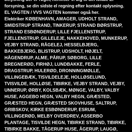
forsyning, se din sidste el regning efter kontakt oplysning.
EL VAGTEN / VVS VAGTEN kommer også her.
Elektriker KØBENHAVN, AMAGER, UDHOLT STRAND,
SMIDSTRUP STRAND, TINKERUP, STRAND BØRSTRUP,
STRAND ESBØNDERUP, LILLE FJELLENSTRUP,
FJELLENSTRUP, GILLELEJE, NAKKEHOVED, MUNKERUP,
VEJBY STRAND, RÅGELEJ, HESSELBJERG,
BAKKEBJERG, BLISTRUP, UDSHOLT, HØJELT,
HÅGENDRUP, ALME, PÅRUP, SØBORG, LILLE
BREGNERØD, FIRHØJ, LUNDBAKKE, FERLE,
DRAGSTRUP, HULERØD, DRONNINGMØLLE,
VILLINGEBÆK, TISVILDELEJE, HOLLØSELUND,
TVISVILDE, HOLLØSE, TIBIRKE, VEJBY STRAND, VEJBY,
UNNERUP, ØRBY, KOLSBÆK, MØNGE, VALBY, VALBY
HUSE, AGGEBO HEGN, VALBY HEGN, GRÆSTED,
GRÆSTED HEGN, GRÆSTED SKOVHUSE, SALTRUP,
GRIBSKOV, KIRKE ESBØNDERUP, ESRUM,
VILLINGERØD, MELBY OVERDREV, ASSERBO
PLANTAGE, TISVILDE HEGN, TIBIRKE STRAND, TIBIRKE,
TIBIRKE BAKKE, TÅGERUP HUSE, ÅGERUP, LAUGØ,