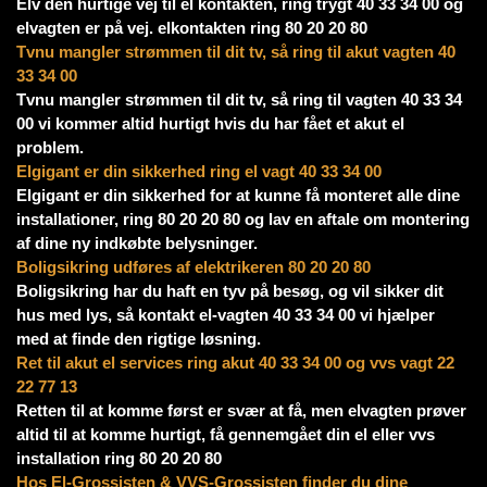
Elv den hurtige vej til el kontakten, ring trygt 40 33 34 00 og
elvagten er på vej. elkontakten ring 80 20 20 80
Tvnu mangler strømmen til dit tv, så ring til akut vagten 40
33 34 00
Tvnu mangler strømmen til dit tv, så ring til vagten 40 33 34
00 vi kommer altid hurtigt hvis du har fået et akut el
problem.
Elgigant er din sikkerhed ring el vagt 40 33 34 00
Elgigant er din sikkerhed for at kunne få monteret alle dine
installationer, ring 80 20 20 80 og lav en aftale om montering
af dine ny indkøbte belysninger.
Boligsikring udføres af elektrikeren 80 20 20 80
Boligsikring har du haft en tyv på besøg, og vil sikker dit
hus med lys, så kontakt el-vagten 40 33 34 00 vi hjælper
med at finde den rigtige løsning.
Ret til akut el services ring akut 40 33 34 00 og vvs vagt 22
22 77 13
Retten til at komme først er svær at få, men elvagten prøver
altid til at komme hurtigt, få gennemgået din el eller vvs
installation ring 80 20 20 80
Hos El-Grossisten & VVS-Grossisten finder du dine