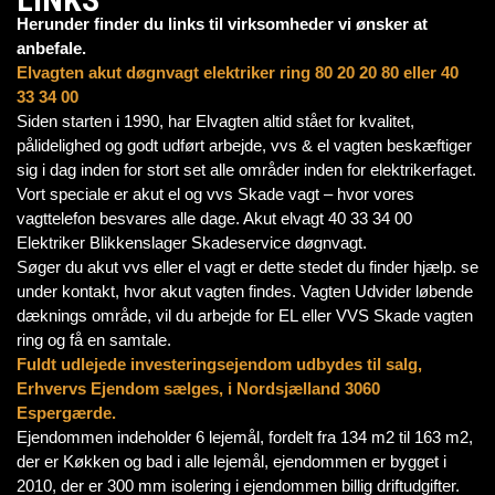
Herunder finder du links til virksomheder vi ønsker at
anbefale.
Elvagten akut døgnvagt elektriker ring 80 20 20 80 eller 40
33 34 00
Siden starten i 1990, har Elvagten altid stået for kvalitet,
pålidelighed og godt udført arbejde, vvs & el vagten beskæftiger
sig i dag inden for stort set alle områder inden for elektrikerfaget.
Vort speciale er akut el og vvs Skade vagt – hvor vores
vagttelefon besvares alle dage. Akut elvagt 40 33 34 00
Elektriker Blikkenslager Skadeservice døgnvagt.
Søger du akut vvs eller el vagt er dette stedet du finder hjælp. se
under kontakt, hvor akut vagten findes. Vagten Udvider løbende
dæknings område, vil du arbejde for EL eller VVS Skade vagten
ring og få en samtale.
Fuldt udlejede investeringsejendom udbydes til salg,
Erhvervs Ejendom sælges, i Nordsjælland 3060
Espergærde.
Ejendommen indeholder 6 lejemål, fordelt fra 134 m2 til 163 m2,
der er Køkken og bad i alle lejemål, ejendommen er bygget i
2010, der er 300 mm isolering i ejendommen billig driftudgifter.