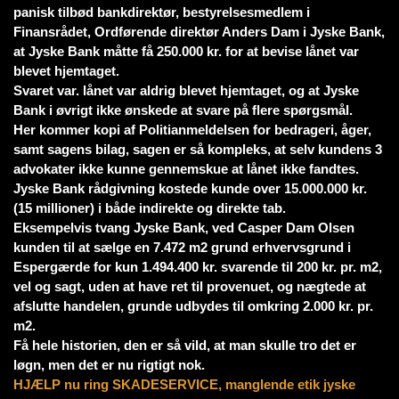
panisk tilbød bankdirektør, bestyrelsesmedlem i
Finansrådet, Ordførende direktør Anders Dam i Jyske Bank,
at Jyske Bank måtte få 250.000 kr. for at bevise lånet var
blevet hjemtaget.
Svaret var. lånet var aldrig blevet hjemtaget, og at Jyske
Bank i øvrigt ikke ønskede at svare på flere spørgsmål.
Her kommer kopi af Politianmeldelsen for bedrageri, åger,
samt sagens bilag, sagen er så kompleks, at selv kundens 3
advokater ikke kunne gennemskue at lånet ikke fandtes.
Jyske Bank rådgivning kostede kunde over 15.000.000 kr.
(15 millioner) i både indirekte og direkte tab.
Eksempelvis tvang Jyske Bank, ved Casper Dam Olsen
kunden til at sælge en 7.472 m2 grund erhvervsgrund i
Espergærde for kun 1.494.400 kr. svarende til 200 kr. pr. m2,
vel og sagt, uden at have ret til provenuet, og nægtede at
afslutte handelen, grunde udbydes til omkring 2.000 kr. pr.
m2.
Få hele historien, den er så vild, at man skulle tro det er
løgn, men det er nu rigtigt nok.
HJÆLP nu ring SKADESERVICE, manglende etik jyske