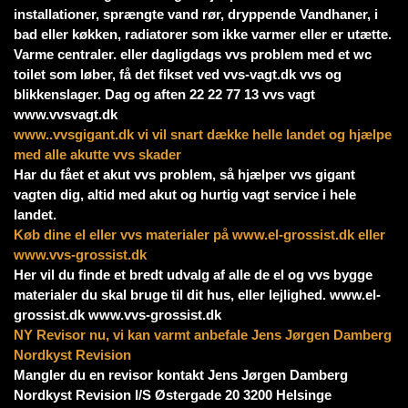
installationer, sprængte vand rør, dryppende Vandhaner, i
bad eller køkken, radiatorer som ikke varmer eller er utætte.
Varme centraler. eller dagligdags vvs problem med et wc
toilet som løber, få det fikset ved vvs-vagt.dk vvs og
blikkenslager. Dag og aften 22 22 77 13 vvs vagt
www.vvsvagt.dk
www..vvsgigant.dk vi vil snart dække helle landet og hjælpe
med alle akutte vvs skader
Har du fået et akut vvs problem, så hjælper vvs gigant
vagten dig, altid med akut og hurtig vagt service i hele
landet.
Køb dine el eller vvs materialer på www.el-grossist.dk eller
www.vvs-grossist.dk
Her vil du finde et bredt udvalg af alle de el og vvs bygge
materialer du skal bruge til dit hus, eller lejlighed. www.el-
grossist.dk www.vvs-grossist.dk
NY Revisor nu, vi kan varmt anbefale Jens Jørgen Damberg
Nordkyst Revision
Mangler du en revisor kontakt Jens Jørgen Damberg
Nordkyst Revision I/S Østergade 20 3200 Helsinge