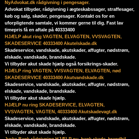
NyAdvokat.dk rådgivning i pengesager.
Advokat tilbyder, rådgivning i ægteskabssager, straffesager,
køb og salg, skøder, pengesager. Kontakt os for en
uforpligtende samtale, vi kommer gerne til dig. Fast lav
timepris få en aftale på 40333400
HJÆLP akut ring VAGTEN, ELVAGTEN, VVSVAGTEN,
SKADESERVICE 40333400 Akutelskade.dk
Skadeservice, vandskade, akutskader, affugter, nødstrøm,
elskade, vandskade, brandskade.
Vi tilbyder akut skade hjælp også forsikrings-skader.
HJÆLP ring VAGTEN, VVSVAGTEN, ELVAGTEN, nød
SKADESERVICE 40333400 Akutvandskade.dk
Skadeservice, vandskade, akutskader, affugter, nødstrøm,
elskade, vandskade, brandskade.
Vi tilbyder akut skade hjælp.
HJÆLP nu ring SKADESERVICE, ELVAGTEN,
VVSVAGTEN, VAGTEN, 40333400 Akutskadevagt.dk
Skadeservice, vandskade, akutskader, affugter, nødstrøm,
elskade, vandskade, brandskade.
Vi tilbyder akut skade hjælp.
Jyske Bank rådgivning HJÆLP nu, bank skade, brandbil