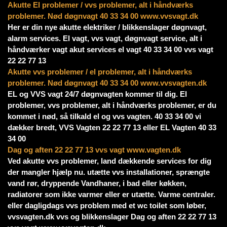
Akutte El problemer / vvs problemer, alt i håndværks
problemer.
Nød døgnvagt 40 33 34 00 www.vvsvagt.dk
Her er din nye akutte elektriker / blikkenslager døgnvagt,
alarm services. El vagt, vvs vagt, døgnvagt service, alt i
håndværker vagt akut services el vagt 40 33 34 00 vvs vagt
22 22 77 13
Akutte vvs problemer / el problemer, alt i håndværks
problemer. Nød døgnvagt 40 33 34 00 www.vvsvagten.dk
EL og VVS vagt 24/7 døgnvagten kommer til dig. El
problemer, vvs problemer, alt i håndværks problemer, er du
kommet i nød, så tilkald el og vvs vagten. 40 33 34 00 vi
dækker bredt, VVS Vagten 22 22 77 13 eller EL Vagten 40 33
34 00
Dag og aften 22 22 77 13 vvs vagt www.vagten.dk
Ved akutte vvs problemer, land dækkende services for dig
der mangler hjælp nu. utætte vvs installationer, sprængte
vand rør, dryppende Vandhaner, i bad eller køkken,
radiatorer som ikke varmer eller er utætte. Varme centraler.
eller dagligdags vvs problem med et wc toilet som løber,
vvsvagten.dk vvs og blikkenslager Dag og aften 22 22 77 13