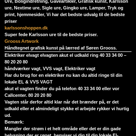
Ure, Boligindretning, Gaveartikler, Grafisk kunst, Karlsson
ure, Nextime ure, Sigle ure, Gingko ure, Lamper, Tryk og
print, hjemmesider, Vi har det bedste udvalg til de bedste
priser
karlssonshoppen.dk
Super fede Karlsson ure til de bedste priser.
Grooss Artwork
Håndtegnet grafisk kunst på lærred af Søren Grooss.
Elektriker elvagt elvagten akut el udkald ring 40 33 34 00 –
80 20 20 80
håndværker vagt, VVS vagt, Elektriker vagt
Har du brug for en elektriker nu kan du altid ringe til din
lokale EL & VVS VAGT
akut el vagten finder du på telefon 40 33 34 00 eller vor
Callcenter. 80 20 20 80
Vagten står derfor altid klar når det brænder på, er det
udkald eller et almindeligt stykke el arbejde rykker vi hurtig
ud.
Bemærk:
Mangler der strøm i et helt område eller det er din gade
belysning der er røget, henviser vi dig til din lokale El-