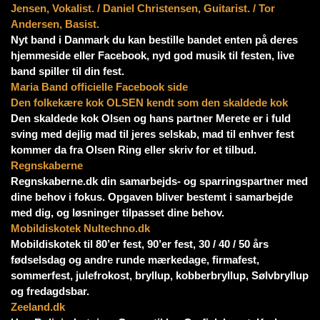
Jensen, Vokalist. / Daniel Christensen, Guitarist. / Tor
Andersen, Basist.
Nyt band i Danmark du kan bestille bandet enten på deres
hjemmeside eller Facebook, nyd god musik til festen, live
band spiller til din fest.
Maria Band officielle Facebook side
Den folkekære kok OLSEN kendt som den skaldede kok
Den skaldede kok Olsen og hans partner Merete er i fuld
sving med dejlig mad til jeres selskab, mad til enhver fest
kommer da fra Olsen Ring eller skriv for et tilbud.
Regnskaberne
Regnskaberne.dk din samarbejds- og sparringspartner med
dine behov i fokus. Opgaven bliver bestemt i samarbejde
med dig, og løsninger tilpasset dine behov.
Mobildiskotek Nultechno.dk
Mobildiskotek til 80’er fest, 90’er fest, 30 / 40 / 50 års
fødselsdag og andre runde mærkedage, firmafest,
sommerfest, julefrokost, bryllup, kobberbryllup, Sølvbryllup
og fredagdsbar.
Zeeland.dk