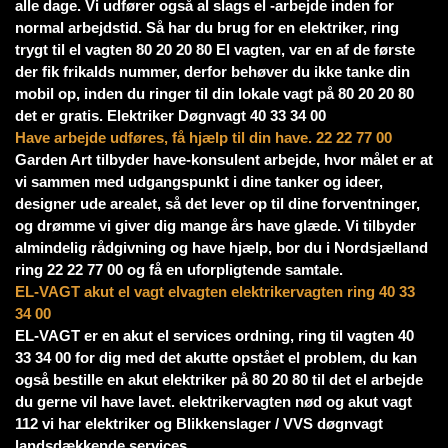
alle dage. Vi udfører også al slags el -arbejde inden for
normal arbejdstid. Så har du brug for en elektriker, ring
trygt til el vagten 80 20 20 80 El vagten, var en af de første
der fik frikalds nummer, derfor behøver du ikke tanke din
mobil op, inden du ringer til din lokale vagt på 80 20 20 80
det er gratis. Elektriker Døgnvagt 40 33 34 00
Have arbejde udføres, få hjælp til din have. 22 22 77 00
Garden Art tilbyder have-konsulent arbejde, hvor målet er at
vi sammen med udgangspunkt i dine tanker og ideer,
designer ude arealet, så det lever op til dine forventninger,
og drømme vi giver dig mange års have glæde. Vi tilbyder
almindelig rådgivning og have hjælp, bor du i Nordsjælland
ring 22 22 77 00 og få en uforpligtende samtale.
EL-VAGT akut el vagt elvagten elektrikervagten ring 40 33
34 00
EL-VAGT er en akut el services ordning, ring til vagten 40
33 34 00 for dig med det akutte opstået el problem, du kan
også bestille en akut elektriker på 80 20 80 til det el arbejde
du gerne vil have lavet. elektrikervagten nød og akut vagt
112 vi har elektriker og Blikkenslager / VVS døgnvagt
landsdækkende services.