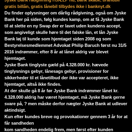
gratis billån, gratis lånebil tilbydes ikke i banknyt.dk
Du finder oplysninger om dårlig rådgivning, også om Jyske
Bank her på siden, følg kundes kamp, om at få Jyske Bank
til at slette en ny Swap der er lavet uden kundens accept,
som angiveligt skulle høre til det falske lån, et lån Jyske
Bank løj til kunde som hjemtaget siden 2008 og som
Bestyrelsesmedlemmet Advokat Philip Baruch først nu 31/5
2016 indrømmer, efter 8 år at lånet aldrig var blevet
hjemtaget.
Jyske Bank tinglyste gæld på 4.328.000 kr. hævede
tinglysnings gebyr, lånesags gebyr, provisioner for
sikkerheder til et lånetilbud der ikke var accepteret, ikke
hjemtaget, altså ikke findes.
At der skulle gå 8 år før Jyske Bank indrømmer lånet kr.
4.328.000 aldrig har været hjemtaget, må Jyske Bank gerne
svare på, ? men måske derfor nægter Jyske Bank at udlever
aktindsigt.
Kun efter kundes breve og provokationer gennem 3 år for at
får sandheden
kom sandheden endelig frem, men først efter kunden