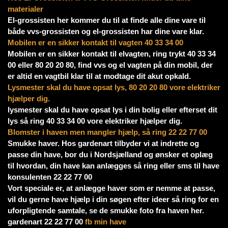
materialer
El-grossisten her kommer du til at finde alle dine vare til
både vvs-grossisten og el-grossisten har dine vare klar.
Mobilen er en sikker kontakt til vagten 40 33 34 00
Mobilen er en sikker kontakt til elvagten, ring trykt 40 33 34
00 eller 80 20 20 80, find vvs og el vagten på din mobil, der
er altid en vagtbil klar til at modtage dit akut opkald.
Lysmester skal du have opsat lys, 80 20 20 80 vore elektriker
hjælper dig.
lysmester skal du have opsat lys i din bolig eller efterset dit
lys så ring 40 33 34 00 vore elektriker hjælper dig.
Blomster i haven men mangler hjælp, så ring 22 22 77 00
Smukke haver. Hos gardenart tilbyder vi at indrette og
passe din have, bor du i Nordsjælland og ønsker et oplæg
til hvordan, din have kan anlægges så ring eller sms til have
konsulenten 22 22 77 00
Vort speciale er, at anlægge haver som er nemme at passe,
vil du gerne have hjælp i din søgen efter ideer så ring for en
uforpligtende samtale, se de smukke foto fra haven her.
gardenart 22 22 77 00
fb min have