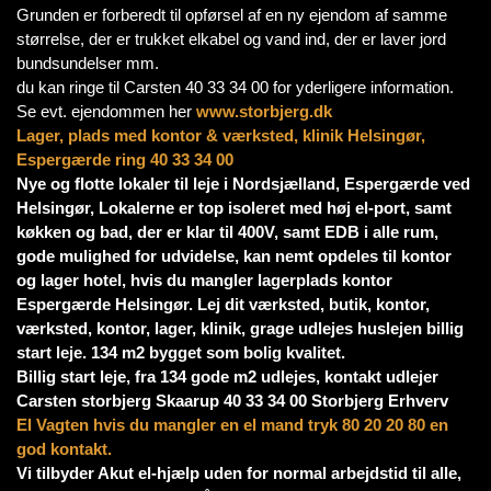
Grunden er forberedt til opførsel af en ny ejendom af samme
størrelse, der er trukket elkabel og vand ind, der er laver jord
bundsundelser mm.
du kan ringe til Carsten 40 33 34 00 for yderligere information.
Se evt. ejendommen her
www.storbjerg.dk
Lager, plads med kontor & værksted, klinik Helsingør,
Espergærde ring 40 33 34 00
Nye og flotte lokaler til leje i Nordsjælland, Espergærde ved
Helsingør, Lokalerne er top isoleret med høj el-port, samt
køkken og bad, der er klar til 400V, samt EDB i alle rum,
gode mulighed for udvidelse, kan nemt opdeles til kontor
og lager hotel, hvis du mangler lagerplads kontor
Espergærde Helsingør. Lej dit værksted, butik, kontor,
værksted, kontor, lager, klinik, grage udlejes huslejen billig
start leje. 134 m2 bygget som bolig kvalitet.
Billig start leje, fra 134 gode m2 udlejes, kontakt udlejer
Carsten storbjerg Skaarup 40 33 34 00 Storbjerg Erhverv
El Vagten hvis du mangler en el mand tryk 80 20 20 80 en
god kontakt.
Vi tilbyder Akut el-hjælp uden for normal arbejdstid til alle,