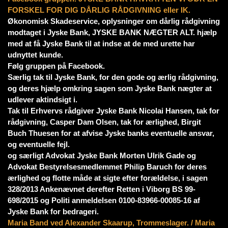
FORSKEL FOR DIG DÅRLIG RÅDGIVNING eller IK.
Økonomisk Skadeservice, oplysninger om dårlig rådgivning
modtaget i Jyske Bank, JYSKE BANK NÆGTER ALT. hjælp
med at få Jyske Bank til at indse at de med urette har
udnyttet kunde.
Følg gruppen på Facebook.
Særlig tak til Jyske Bank, for den gode og ærlig rådgivning,
og deres hjælp omkring sagen som Jyske Bank nægter at
udlever aktindsigt i.
Tak til Erhvervs rådgiver Jyske Bank Nicolai Hansen, tak for
rådgivning, Casper Dam Olsen, tak for ærlighed, Birgit
Buch Thuesen for at afvise Jyske banks eventuelle ansvar,
og eventuelle fejl.
og særligt Advokat Jyske Bank Morten Ulrik Gade og
Advokat Bestyrelsesmedlemmet Philip Baruch for deres
ærlighed og flotte måde at sigte efter forældelse, i sagen
328/2013 Ankenævnet derefter Retten i Viborg BS 99-
698/2015 og Politi anmeldelsen 0100-83966-00085-16 af
Jyske Bank for bedrageri.
Maria Band ved Alexander Skaarup, Trommeslager. / Maria