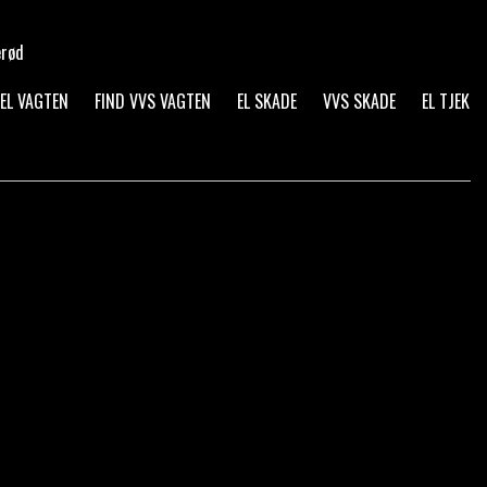
erød
 EL VAGTEN
FIND VVS VAGTEN
EL SKADE
VVS SKADE
EL TJEK