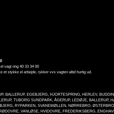
00
t el vagt ring 40 33 34 00
e et stykke el arbejde, rykker vvs vagten altid hurtig ud.
UP, BALLERUP, EGEBJERG, HJORTESPRING, HERLEV, BUDD
RUP, TUBORG SUNDPARK, ÅGERUP, LEDØJE, BALLERUP, HA
SPEBJERG, RYPARKEN, SVANEMØLLEN, NØRREBRO, ØSTERBRO
 RØDOVRE, VANLØSE, HVIDOVRE, FREDERIKSBERG, ENGHA