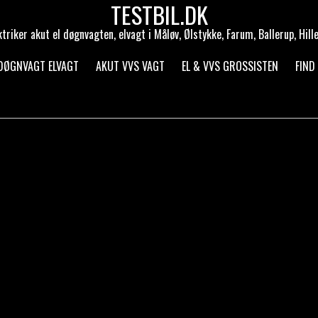
TESTBIL.DK
ktriker akut el døgnvagten, elvagt i Måløv, Ølstykke, Farum, Ballerup, Hill
 DØGNVAGT ELVAGT
AKUT VVS VAGT
EL & VVS GROSSISTEN
FIND