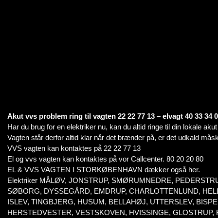
Akut vvs problem ring til vagten 22 22 77 13 – elvagt 40 33 34 
Har du brug for en elektriker nu, kan du altid ringe til din lokale aku
Vagten står derfor altid klar når det brænder på, er det udkald måsk
VVS vagten kan kontaktes på 22 22 77 13
El og vvs vagten kan kontaktes på vor Callcenter. 80 20 20 80
EL & VVS VAGTEN I STORKØBENHAVN dækker også her.
Elektriker MÅLØV, JONSTRUP, SMØRUMNEDRE, PEDERSTR
SØBORG, DYSSEGÅRD, EMDRUP, CHARLOTTENLUND, HELLE
ISLEV, TINGBJERG, HUSUM, BELLAHØJ, UTTERSLEV, BI
HERSTEDVESTER, VESTSKOVEN, HVISSINGE, GLOSTRUP,